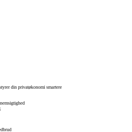
styrer din privatøkonomi smartere
nnemsigtighed
g
nedbrud