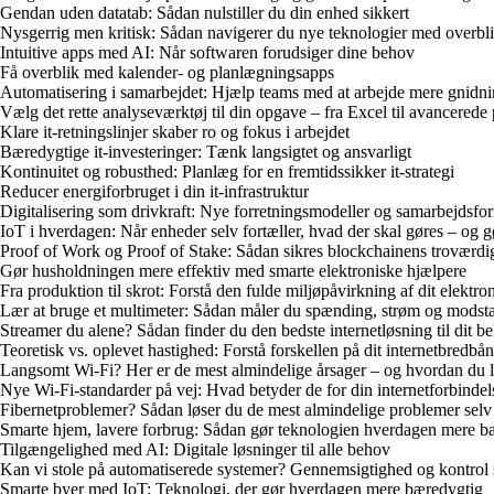
Gendan uden datatab: Sådan nulstiller du din enhed sikkert
Nysgerrig men kritisk: Sådan navigerer du nye teknologier med overbl
Intuitive apps med AI: Når softwaren forudsiger dine behov
Få overblik med kalender- og planlægningsapps
Automatisering i samarbejdet: Hjælp teams med at arbejde mere gnidnin
Vælg det rette analyseværktøj til din opgave – fra Excel til avancerede
Klare it-retningslinjer skaber ro og fokus i arbejdet
Bæredygtige it-investeringer: Tænk langsigtet og ansvarligt
Kontinuitet og robusthed: Planlæg for en fremtidssikker it-strategi
Reducer energiforbruget i din it-infrastruktur
Digitalisering som drivkraft: Nye forretningsmodeller og samarbejdsfo
IoT i hverdagen: Når enheder selv fortæller, hvad der skal gøres – og gør
Proof of Work og Proof of Stake: Sådan sikres blockchainens troværd
Gør husholdningen mere effektiv med smarte elektroniske hjælpere
Fra produktion til skrot: Forstå den fulde miljøpåvirkning af dit elektr
Lær at bruge et multimeter: Sådan måler du spænding, strøm og modst
Streamer du alene? Sådan finder du den bedste internetløsning til dit b
Teoretisk vs. oplevet hastighed: Forstå forskellen på dit internetbredbå
Langsomt Wi‑Fi? Her er de mest almindelige årsager – og hvordan du 
Nye Wi‑Fi‑standarder på vej: Hvad betyder de for din internetforbindel
Fibernetproblemer? Sådan løser du de mest almindelige problemer selv
Smarte hjem, lavere forbrug: Sådan gør teknologien hverdagen mere b
Tilgængelighed med AI: Digitale løsninger til alle behov
Kan vi stole på automatiserede systemer? Gennemsigtighed og kontrol s
Smarte byer med IoT: Teknologi, der gør hverdagen mere bæredygtig