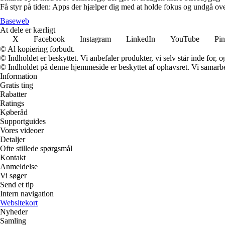
Få styr på tiden: Apps der hjælper dig med at holde fokus og undgå ov
Baseweb
At dele er kærligt
X
Facebook
Instagram
LinkedIn
YouTube
Pin
© Al kopiering forbudt.
© Indholdet er beskyttet. Vi anbefaler produkter, vi selv står inde for
© Indholdet på denne hjemmeside er beskyttet af ophavsret. Vi samarbe
Information
Gratis ting
Rabatter
Ratings
Køberåd
Supportguides
Vores videoer
Detaljer
Ofte stillede spørgsmål
Kontakt
Anmeldelse
Vi søger
Send et tip
Intern navigation
Websitekort
Nyheder
Samling