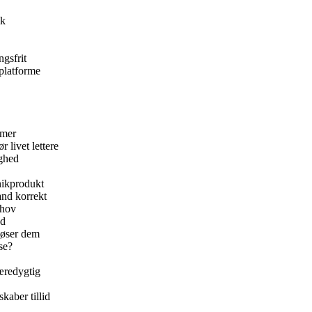
ik
gsfrit
 platforme
rmer
 livet lettere
ighed
onikprodukt
and korrekt
ehov
nd
løser dem
se?
æredygtig
kaber tillid