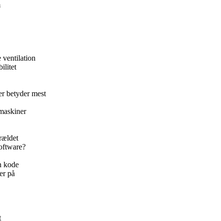
m
 ventilation
ilitet
der betyder mest
emaskiner
orældet
software?
n kode
er på
t