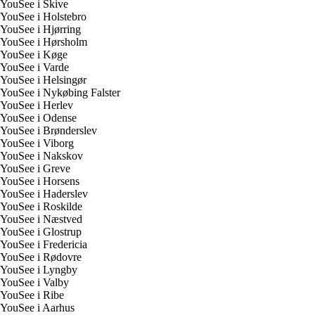
YouSee i Skive
YouSee i Holstebro
YouSee i Hjørring
YouSee i Hørsholm
YouSee i Køge
YouSee i Varde
YouSee i Helsingør
YouSee i Nykøbing Falster
YouSee i Herlev
YouSee i Odense
YouSee i Brønderslev
YouSee i Viborg
YouSee i Nakskov
YouSee i Greve
YouSee i Horsens
YouSee i Haderslev
YouSee i Roskilde
YouSee i Næstved
YouSee i Glostrup
YouSee i Fredericia
YouSee i Rødovre
YouSee i Lyngby
YouSee i Valby
YouSee i Ribe
YouSee i Aarhus