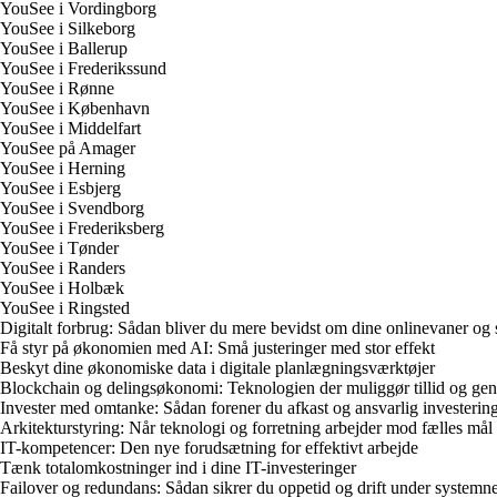
YouSee i Vordingborg
YouSee i Silkeborg
YouSee i Ballerup
YouSee i Frederikssund
YouSee i Rønne
YouSee i København
YouSee i Middelfart
YouSee på Amager
YouSee i Herning
YouSee i Esbjerg
YouSee i Svendborg
YouSee i Frederiksberg
YouSee i Tønder
YouSee i Randers
YouSee i Holbæk
YouSee i Ringsted
Digitalt forbrug: Sådan bliver du mere bevidst om dine onlinevaner og 
Få styr på økonomien med AI: Små justeringer med stor effekt
Beskyt dine økonomiske data i digitale planlægningsværktøjer
Blockchain og delingsøkonomi: Teknologien der muliggør tillid og ge
Invester med omtanke: Sådan forener du afkast og ansvarlig investerin
Arkitekturstyring: Når teknologi og forretning arbejder mod fælles mål
IT-kompetencer: Den nye forudsætning for effektivt arbejde
Tænk totalomkostninger ind i dine IT-investeringer
Failover og redundans: Sådan sikrer du oppetid og drift under system