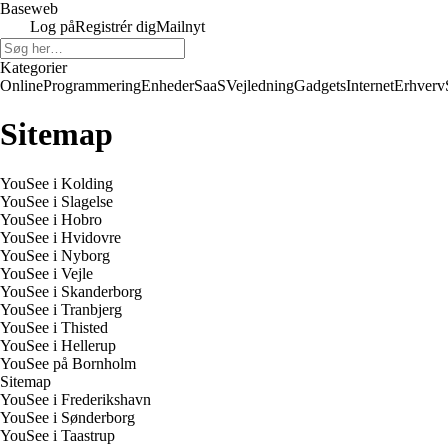
Baseweb
Log på
Registrér dig
Mailnyt
Kategorier
Online
Programmering
Enheder
SaaS
Vejledning
Gadgets
Internet
Erhverv
Sitemap
YouSee i Kolding
YouSee i Slagelse
YouSee i Hobro
YouSee i Hvidovre
YouSee i Nyborg
YouSee i Vejle
YouSee i Skanderborg
YouSee i Tranbjerg
YouSee i Thisted
YouSee i Hellerup
YouSee på Bornholm
Sitemap
YouSee i Frederikshavn
YouSee i Sønderborg
YouSee i Taastrup