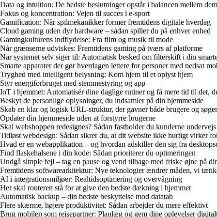
Data og intuition: De bedste beslutninger opstår i balancen mellem de
Fokus og koncentration: Vejen til succes i e-sport
Gamification: Når spilmekanikker former fremtidens digitale hverdag
Cloud gaming uden dyr hardware – sådan spiller du på enhver enhed
Gamingkulturens indflydelse: Fra film og musik til mode
Når grænserne udviskes: Fremtidens gaming på tværs af platforme
Når systemet selv siger til: Automatisk besked om filterskift i din smarte
Smarte apparater der gør hverdagen lettere for personer med nedsat mob
Tryghed med intelligent belysning: Kom hjem til et oplyst hjem
Styr energiforbruget med stemmestyring og app
IoT i hjemmet: Automatisér dine daglige rutiner og få mere tid til det, 
Beskyt de personlige oplysninger, du indsamler på din hjemmeside
Skab en klar og logisk URL-struktur, der gavner både brugere og søg
Opdater din hjemmeside uden at forstyrre brugerne
Skal webshoppen redesignes? Sådan fastholder du kunderne undervejs
Tidløst webdesign: Sådan sikrer du, at dit website ikke hurtigt virker f
Hvad er en webapplikation – og hvordan adskiller den sig fra desktop
Find flaskehalsene i din kode: Sådan prioriterer du optimeringen
Undgå simple fejl – tag en pause og vend tilbage med friske øjne på di
Fremtidens softwarearkitektur: Nye teknologier ændrer måden, vi tænk
AI i integrationsmiljøer: Realtidsoptimering og overvågning
Her skal routeren stå for at give den bedste dækning i hjemmet
Automatisk backup – din bedste beskyttelse mod datatab
Flere skærme, højere produktivitet: Sådan arbejder du mere effektivt
Brug mobilen som rejsepartner: Planlæg og gem dine oplevelser digital