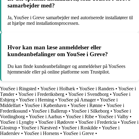
samarbejder med?
Ja, YouSee i Greve samarbejder med autoriserede installatører til
at hjælpe med installationsprocessen.
Hvor kan man læse anmeldelser eller
kundeanbefalinger om YouSee i Greve?
Du kan finde kundeanbefalinger og anmeldelser på YouSees
hjemmeside eller på online platforme som Trustpilot.
YouSee i Ringsted
•
YouSee i Holbæk
•
YouSee i Randers
•
YouSee i
Tønder
•
YouSee i Frederiksberg
•
YouSee i Svendborg
•
YouSee i
Esbjerg
•
YouSee i Herning
•
YouSee på Amager
•
YouSee i
Middelfart
•
YouSee i København
•
YouSee i Rønne
•
YouSee i
Frederikssund
•
YouSee i Ballerup
•
YouSee i Silkeborg
•
YouSee i
Vordingborg
•
YouSee i Aarhus
•
YouSee i Ribe
•
YouSee i Valby
•
YouSee i Lyngby
•
YouSee i Rødovre
•
YouSee i Fredericia
•
YouSee i
Glostrup
•
YouSee i Næstved
•
YouSee i Roskilde
•
YouSee i
Haderslev
•
YouSee i Horsens
•
YouSee i Greve
•