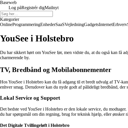
Baseweb
Log på
Registrér dig
Mailnyt
Kategorier
Online
Programmering
Enheder
SaaS
Vejledning
Gadgets
Internet
Erhverv
YouSee i Holstebro
Du har sikkert hørt om YouSee før, men vidste du, at du også kan få adg
charmerende by.
TV, Bredbånd og Mobilabonnementer
Hos YouSee i Holstebro kan du få adgang til et bredt udvalg af TV-kanal
enhver smag. Derudover kan du nyde godt af pålideligt bredbånd, der s
Lokal Service og Support
Det bedste ved YouSee i Holstebro er den lokale service, du modtager.
du har spørgsmål om din regning, brug for teknisk hjælp, eller ønsker r
Det Digitale Tvillingeløft i Holstebro