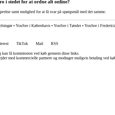
o i stedet for at ordne alt online?
spertise samt mulighed for at få svar på spørgsmål med det samme.
elsingør
•
YouSee i København
•
YouSee i Tønder
•
YouSee i Frederici
terest
TikTok
Mail
RSS
, og kan få kommission ved køb gennem disse links.
jder med kommercielle partnere og modtager muligvis betaling ved køb.