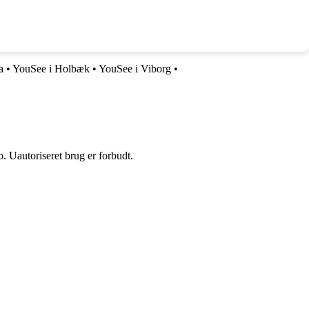
a
•
YouSee i Holbæk
•
YouSee i Viborg
•
 Uautoriseret brug er forbudt.