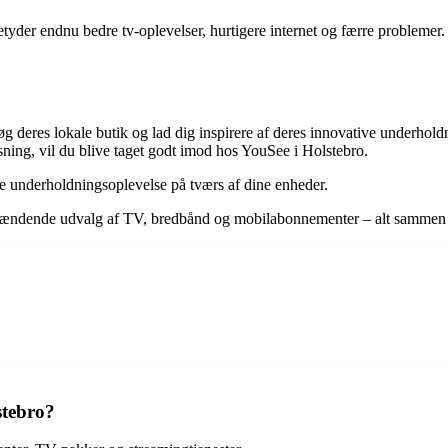
betyder endnu bedre tv-oplevelser, hurtigere internet og færre problem
esøg deres lokale butik og lad dig inspirere af deres innovative underho
øsning, vil du blive taget godt imod hos YouSee i Holstebro.
ste underholdningsoplevelse på tværs af dine enheder.
s spændende udvalg af TV, bredbånd og mobilabonnementer – alt sammen 
stebro?