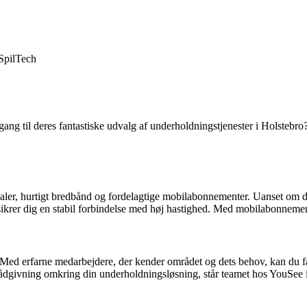
Spil
Tech
ang til deres fantastiske udvalg af underholdningstjenester i Holstebro
er, hurtigt bredbånd og fordelagtige mobilabonnementer. Uanset om du er
ikrer dig en stabil forbindelse med høj hastighed. Med mobilabonnement
 Med erfarne medarbejdere, der kender området og dets behov, kan du få
ådgivning omkring din underholdningsløsning, står teamet hos YouSee i H