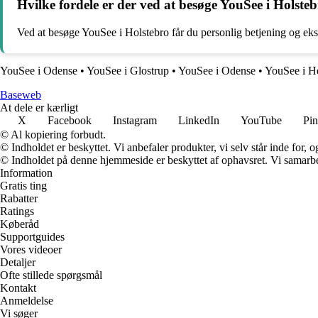
Hvilke fordele er der ved at besøge YouSee i Holstebr
Ved at besøge YouSee i Holstebro får du personlig betjening og ek
YouSee i Odense
•
YouSee i Glostrup
•
YouSee i Odense
•
YouSee i H
Baseweb
At dele er kærligt
X
Facebook
Instagram
LinkedIn
YouTube
Pin
© Al kopiering forbudt.
© Indholdet er beskyttet. Vi anbefaler produkter, vi selv står inde for
© Indholdet på denne hjemmeside er beskyttet af ophavsret. Vi samarbe
Information
Gratis ting
Rabatter
Ratings
Køberåd
Supportguides
Vores videoer
Detaljer
Ofte stillede spørgsmål
Kontakt
Anmeldelse
Vi søger