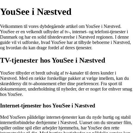
YouSee i Næstved
Velkommen til vores dybdegående artikel om YouSee i Næstved.
YouSee er en velkendt udbyder af tv-, internet- og telefoni-tjenester i
Danmark og har en solid tilstedeværelse i Næstved regionen. I denne
guide vil vi udforske, hvad YouSee har at tilbyde beboerne i Næstved,
og hvordan du kan drage fordel af deres tjenester.
TV-tjenester hos YouSee i Næstved
YouSee tilbyder et bredt udvalg af tv-kanaler til deres kunder i
Næstved. Med en række forskellige pakker at vælge imellem, kan du
skræddersy dit tv-abonnement efter dine præferencer. Fra sport til
dokumentarer, underholdning til nyheder, der er noget for enhver smag
hos YouSee.
Internet-tjenester hos YouSee i Næstved
Med YouSees pålidelige internet-tjenester kan du nyde hurtig og stabil
internetforbindelse derhjemme i Næstved. Uanset om du streamer film,
spiller online spil eller arbejder hjemmefra, har YouSee den rette