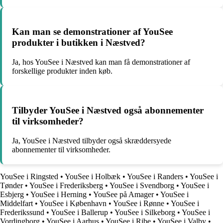
Kan man se demonstrationer af YouSee
produkter i butikken i Næstved?
Ja, hos YouSee i Næstved kan man få demonstrationer af
forskellige produkter inden køb.
Tilbyder YouSee i Næstved også abonnementer
til virksomheder?
Ja, YouSee i Næstved tilbyder også skræddersyede
abonnementer til virksomheder.
YouSee i Ringsted
•
YouSee i Holbæk
•
YouSee i Randers
•
YouSee i
Tønder
•
YouSee i Frederiksberg
•
YouSee i Svendborg
•
YouSee i
Esbjerg
•
YouSee i Herning
•
YouSee på Amager
•
YouSee i
Middelfart
•
YouSee i København
•
YouSee i Rønne
•
YouSee i
Frederikssund
•
YouSee i Ballerup
•
YouSee i Silkeborg
•
YouSee i
Vordingborg
•
YouSee i Aarhus
•
YouSee i Ribe
•
YouSee i Valby
•