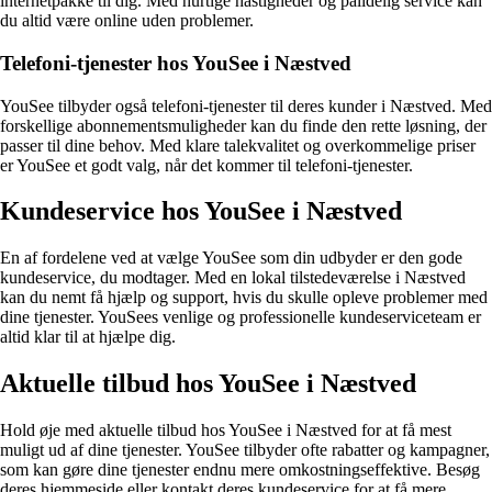
internetpakke til dig. Med hurtige hastigheder og pålidelig service kan
du altid være online uden problemer.
Telefoni-tjenester hos YouSee i Næstved
YouSee tilbyder også telefoni-tjenester til deres kunder i Næstved. Med
forskellige abonnementsmuligheder kan du finde den rette løsning, der
passer til dine behov. Med klare talekvalitet og overkommelige priser
er YouSee et godt valg, når det kommer til telefoni-tjenester.
Kundeservice hos YouSee i Næstved
En af fordelene ved at vælge YouSee som din udbyder er den gode
kundeservice, du modtager. Med en lokal tilstedeværelse i Næstved
kan du nemt få hjælp og support, hvis du skulle opleve problemer med
dine tjenester. YouSees venlige og professionelle kundeserviceteam er
altid klar til at hjælpe dig.
Aktuelle tilbud hos YouSee i Næstved
Hold øje med aktuelle tilbud hos YouSee i Næstved for at få mest
muligt ud af dine tjenester. YouSee tilbyder ofte rabatter og kampagner,
som kan gøre dine tjenester endnu mere omkostningseffektive. Besøg
deres hjemmeside eller kontakt deres kundeservice for at få mere