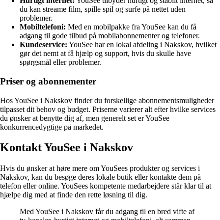
Hurtigt internet:
YouSee tilbyder hurtigt og stabilt internet, så
du kan streame film, spille spil og surfe på nettet uden
problemer.
Mobiltelefoni:
Med en mobilpakke fra YouSee kan du få
adgang til gode tilbud på mobilabonnementer og telefoner.
Kundeservice:
YouSee har en lokal afdeling i Nakskov, hvilket
gør det nemt at få hjælp og support, hvis du skulle have
spørgsmål eller problemer.
Priser og abonnementer
Hos YouSee i Nakskov finder du forskellige abonnementsmuligheder
tilpasset dit behov og budget. Priserne varierer alt efter hvilke services
du ønsker at benytte dig af, men generelt set er YouSee
konkurrencedygtige på markedet.
Kontakt YouSee i Nakskov
Hvis du ønsker at høre mere om YouSees produkter og services i
Nakskov, kan du besøge deres lokale butik eller kontakte dem på
telefon eller online. YouSees kompetente medarbejdere står klar til at
hjælpe dig med at finde den rette løsning til dig.
Med YouSee i Nakskov får du adgang til en bred vifte af