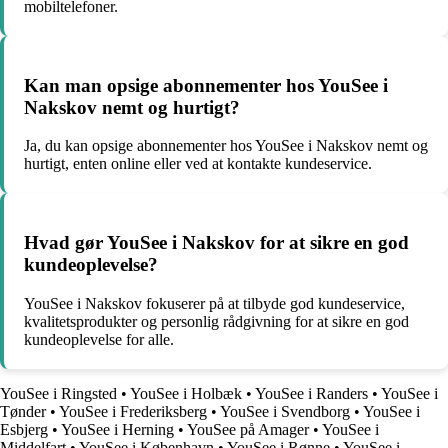
mobiltelefoner.
Kan man opsige abonnementer hos YouSee i
Nakskov nemt og hurtigt?
Ja, du kan opsige abonnementer hos YouSee i Nakskov nemt og
hurtigt, enten online eller ved at kontakte kundeservice.
Hvad gør YouSee i Nakskov for at sikre en god
kundeoplevelse?
YouSee i Nakskov fokuserer på at tilbyde god kundeservice,
kvalitetsprodukter og personlig rådgivning for at sikre en god
kundeoplevelse for alle.
YouSee i Ringsted
•
YouSee i Holbæk
•
YouSee i Randers
•
YouSee i
Tønder
•
YouSee i Frederiksberg
•
YouSee i Svendborg
•
YouSee i
Esbjerg
•
YouSee i Herning
•
YouSee på Amager
•
YouSee i
Middelfart
•
YouSee i København
•
YouSee i Rønne
•
YouSee i