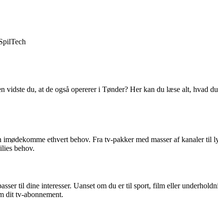
Spil
Tech
vidste du, at de også opererer i Tønder? Her kan du læse alt, hvad du 
an imødekomme ethvert behov. Fra tv-pakker med masser af kanaler til l
ilies behov.
ser til dine interesser. Uanset om du er til sport, film eller underhol
em dit tv-abonnement.