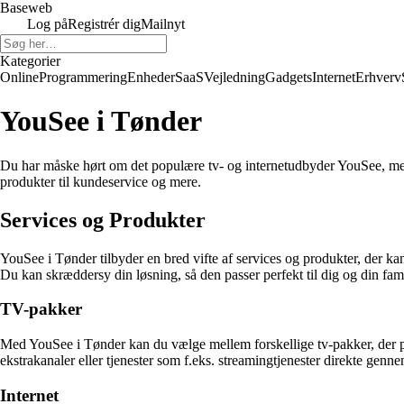
Baseweb
Log på
Registrér dig
Mailnyt
Kategorier
Online
Programmering
Enheder
SaaS
Vejledning
Gadgets
Internet
Erhverv
YouSee i Tønder
Du har måske hørt om det populære tv- og internetudbyder YouSee, men 
produkter til kundeservice og mere.
Services og Produkter
YouSee i Tønder tilbyder en bred vifte af services og produkter, der k
Du kan skræddersy din løsning, så den passer perfekt til dig og din fam
TV-pakker
Med YouSee i Tønder kan du vælge mellem forskellige tv-pakker, der pas
ekstrakanaler eller tjenester som f.eks. streamingtjenester direkte genn
Internet