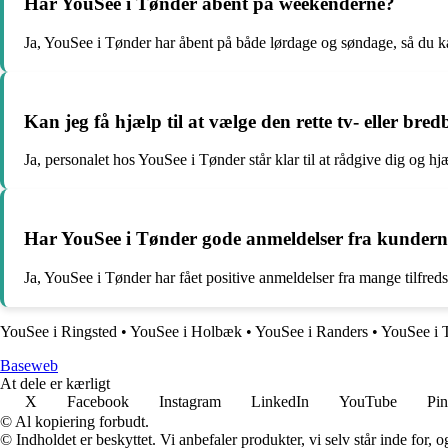
Har YouSee i Tønder åbent på weekenderne?
Ja, YouSee i Tønder har åbent på både lørdage og søndage, så du 
Kan jeg få hjælp til at vælge den rette tv- eller br
Ja, personalet hos YouSee i Tønder står klar til at rådgive dig og h
Har YouSee i Tønder gode anmeldelser fra kunder
Ja, YouSee i Tønder har fået positive anmeldelser fra mange tilfred
YouSee i Ringsted
•
YouSee i Holbæk
•
YouSee i Randers
•
YouSee i 
Baseweb
At dele er kærligt
X
Facebook
Instagram
LinkedIn
YouTube
Pin
© Al kopiering forbudt.
© Indholdet er beskyttet. Vi anbefaler produkter, vi selv står inde for