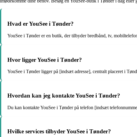
imødekomme dine behov. Besøg en YouSee-butik i Tønder i dag eller gå o
Hvad er YouSee i Tønder?
YouSee i Tønder er en butik, der tilbyder bredbånd, tv, mobiltele
Hvor ligger YouSee i Tønder?
YouSee i Tønder ligger på [indsæt adresse], centralt placeret i Tønd
Hvordan kan jeg kontakte YouSee i Tønder?
Du kan kontakte YouSee i Tønder på telefon [indsæt telefonnummer]
Hvilke services tilbyder YouSee i Tønder?