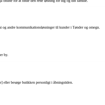
nline for at finde den rette løsning for dig og din familie.
foni og andre kommunikationsløsninger til kunder i Tønder og omegn.
er by.
 eller besøge butikken personligt i åbningstiden.