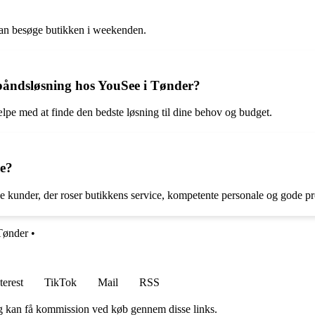
kan besøge butikken i weekenden.
edbåndsløsning hos YouSee i Tønder?
jælpe med at finde den bedste løsning til dine behov og budget.
ne?
se kunder, der roser butikkens service, kompetente personale og gode pr
Tønder
•
terest
TikTok
Mail
RSS
, og kan få kommission ved køb gennem disse links.