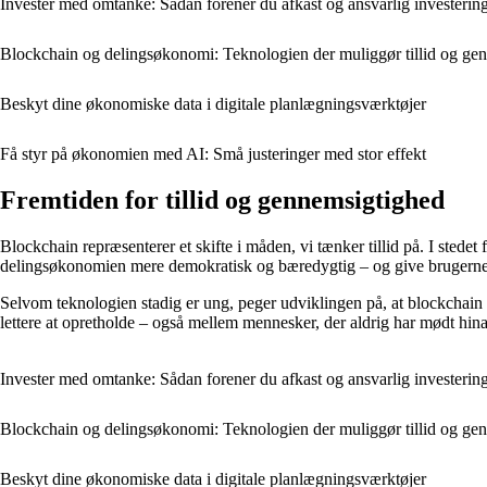
Invester med omtanke: Sådan forener du afkast og ansvarlig investerin
Blockchain og delingsøkonomi: Teknologien der muliggør tillid og ge
Beskyt dine økonomiske data i digitale planlægningsværktøjer
Få styr på økonomien med AI: Små justeringer med stor effekt
Fremtiden for tillid og gennemsigtighed
Blockchain repræsenterer et skifte i måden, vi tænker tillid på. I stedet f
delingsøkonomien mere demokratisk og bæredygtig – og give brugerne st
Selvom teknologien stadig er ung, peger udviklingen på, at blockchain 
lettere at opretholde – også mellem mennesker, der aldrig har mødt hin
Invester med omtanke: Sådan forener du afkast og ansvarlig investerin
Blockchain og delingsøkonomi: Teknologien der muliggør tillid og ge
Beskyt dine økonomiske data i digitale planlægningsværktøjer