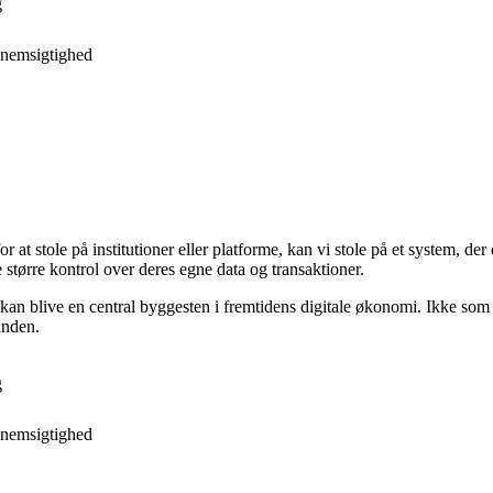
g
nnemsigtighed
or at stole på institutioner eller platforme, kan vi stole på et system, de
ørre kontrol over deres egne data og transaktioner.
kan blive en central byggesten i fremtidens digitale økonomi. Ikke som 
anden.
g
nnemsigtighed