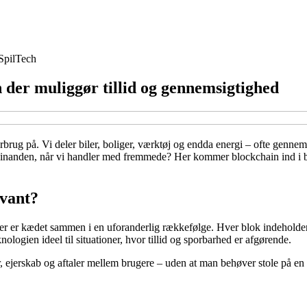
Spil
Tech
 der muliggør tillid og gennemsigtighed
rug på. Vi deler biler, boliger, værktøj og endda energi – ofte gennem
 hinanden, når vi handler med fremmede? Her kommer blockchain ind i b
evant?
e, der er kædet sammen i en uforanderlig rækkefølge. Hver blok indeholder
nologien ideel til situationer, hvor tillid og sporbarhed er afgørende.
r, ejerskab og aftaler mellem brugere – uden at man behøver stole på en