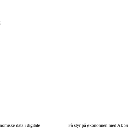
g
omiske data i digitale
Få styr på økonomien med AI: Sm