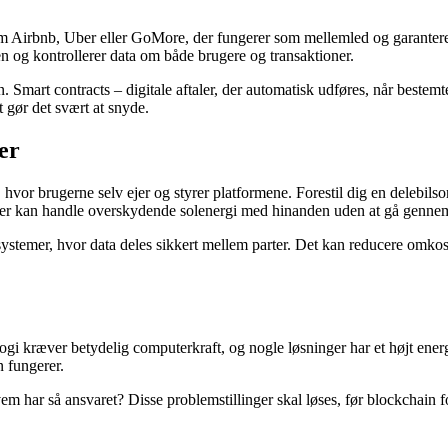
 som Airbnb, Uber eller GoMore, der fungerer som mellemled og garanter
en og kontrollerer data om både brugere og transaktioner.
n. Smart contracts – digitale aftaler, der automatisk udføres, når bestemte
t gør det svært at snyde.
er
vor brugerne selv ejer og styrer platformene. Forestil dig en delebilso
boer kan handle overskydende solenergi med hinanden uden at gå gennem
ystemer, hvor data deles sikkert mellem parter. Det kan reducere omkost
logi kræver betydelig computerkraft, og nogle løsninger har et højt ene
 fungerer.
em har så ansvaret? Disse problemstillinger skal løses, før blockchain f