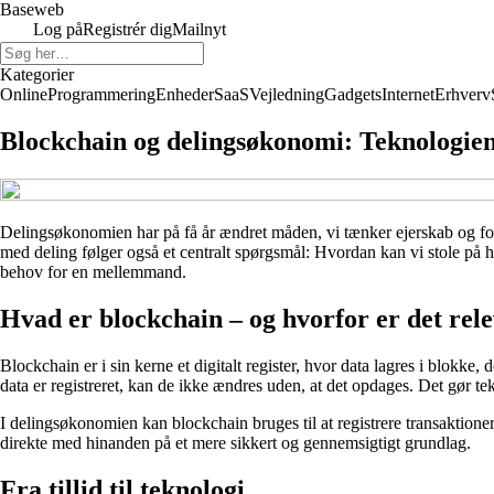
Baseweb
Log på
Registrér dig
Mailnyt
Kategorier
Online
Programmering
Enheder
SaaS
Vejledning
Gadgets
Internet
Erhverv
Blockchain og delingsøkonomi: Teknologien
Delingsøkonomien har på få år ændret måden, vi tænker ejerskab og forb
med deling følger også et centralt spørgsmål: Hvordan kan vi stole på
behov for en mellemmand.
Hvad er blockchain – og hvorfor er det rel
Blockchain er i sin kerne et digitalt register, hvor data lagres i blokk
data er registreret, kan de ikke ændres uden, at det opdages. Det gør tek
I delingsøkonomien kan blockchain bruges til at registrere transaktione
direkte med hinanden på et mere sikkert og gennemsigtigt grundlag.
Fra tillid til teknologi