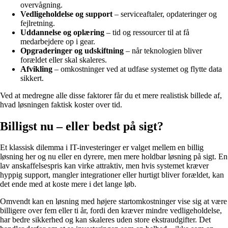
overvågning.
Vedligeholdelse og support
– serviceaftaler, opdateringer og
fejlretning.
Uddannelse og oplæring
– tid og ressourcer til at få
medarbejdere op i gear.
Opgraderinger og udskiftning
– når teknologien bliver
forældet eller skal skaleres.
Afvikling
– omkostninger ved at udfase systemet og flytte data
sikkert.
Ved at medregne alle disse faktorer får du et mere realistisk billede af,
hvad løsningen faktisk koster over tid.
Billigst nu – eller bedst på sigt?
Et klassisk dilemma i IT-investeringer er valget mellem en billig
løsning her og nu eller en dyrere, men mere holdbar løsning på sigt. En
lav anskaffelsespris kan virke attraktiv, men hvis systemet kræver
hyppig support, mangler integrationer eller hurtigt bliver forældet, kan
det ende med at koste mere i det lange løb.
Omvendt kan en løsning med højere startomkostninger vise sig at være
billigere over fem eller ti år, fordi den kræver mindre vedligeholdelse,
har bedre sikkerhed og kan skaleres uden store ekstraudgifter. Det