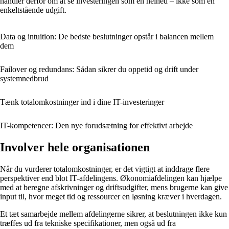
handler derfor om at se investeringen som en helhed – ikke som en
enkeltstående udgift.
Data og intuition: De bedste beslutninger opstår i balancen mellem
dem
Failover og redundans: Sådan sikrer du oppetid og drift under
systemnedbrud
Tænk totalomkostninger ind i dine IT-investeringer
IT-kompetencer: Den nye forudsætning for effektivt arbejde
Involver hele organisationen
Når du vurderer totalomkostninger, er det vigtigt at inddrage flere
perspektiver end blot IT-afdelingens. Økonomiafdelingen kan hjælpe
med at beregne afskrivninger og driftsudgifter, mens brugerne kan give
input til, hvor meget tid og ressourcer en løsning kræver i hverdagen.
Et tæt samarbejde mellem afdelingerne sikrer, at beslutningen ikke kun
træffes ud fra tekniske specifikationer, men også ud fra