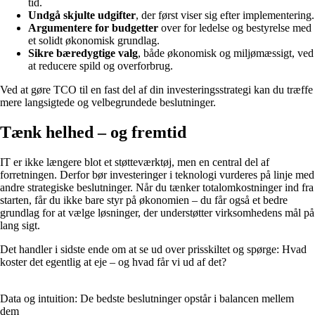
tid.
Undgå skjulte udgifter
, der først viser sig efter implementering.
Argumentere for budgetter
over for ledelse og bestyrelse med
et solidt økonomisk grundlag.
Sikre bæredygtige valg
, både økonomisk og miljømæssigt, ved
at reducere spild og overforbrug.
Ved at gøre TCO til en fast del af din investeringsstrategi kan du træffe
mere langsigtede og velbegrundede beslutninger.
Tænk helhed – og fremtid
IT er ikke længere blot et støtteværktøj, men en central del af
forretningen. Derfor bør investeringer i teknologi vurderes på linje med
andre strategiske beslutninger. Når du tænker totalomkostninger ind fra
starten, får du ikke bare styr på økonomien – du får også et bedre
grundlag for at vælge løsninger, der understøtter virksomhedens mål på
lang sigt.
Det handler i sidste ende om at se ud over prisskiltet og spørge: Hvad
koster det egentlig at eje – og hvad får vi ud af det?
Data og intuition: De bedste beslutninger opstår i balancen mellem
dem