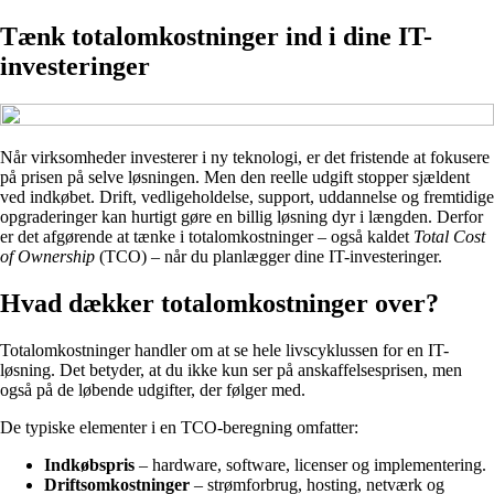
Tænk totalomkostninger ind i dine IT-
investeringer
Når virksomheder investerer i ny teknologi, er det fristende at fokusere
på prisen på selve løsningen. Men den reelle udgift stopper sjældent
ved indkøbet. Drift, vedligeholdelse, support, uddannelse og fremtidige
opgraderinger kan hurtigt gøre en billig løsning dyr i længden. Derfor
er det afgørende at tænke i totalomkostninger – også kaldet
Total Cost
of Ownership
(TCO) – når du planlægger dine IT-investeringer.
Hvad dækker totalomkostninger over?
Totalomkostninger handler om at se hele livscyklussen for en IT-
løsning. Det betyder, at du ikke kun ser på anskaffelsesprisen, men
også på de løbende udgifter, der følger med.
De typiske elementer i en TCO-beregning omfatter:
Indkøbspris
– hardware, software, licenser og implementering.
Driftsomkostninger
– strømforbrug, hosting, netværk og