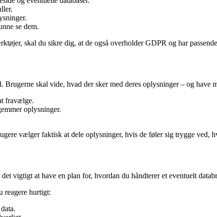
eside og eventuelle databaser.
ller.
ysninger.
kunne se dem.
ærktøjer, skal du sikre dig, at de også overholder GDPR og har passende
. Brugerne skal vide, hvad der sker med deres oplysninger – og have mu
t fravælge.
 gemmer oplysninger.
gere vælger faktisk at dele oplysninger, hvis de føler sig trygge ved, 
det vigtigt at have en plan for, hvordan du håndterer et eventuelt datab
 reagere hurtigt:
 data.