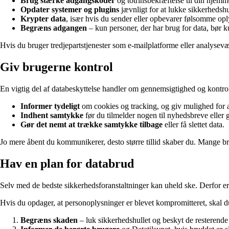
Brug stærke adgangskoder
og totrinsbekræftelse til din hjemm
Opdater systemer og plugins
jævnligt for at lukke sikkerhedshu
Krypter data
, især hvis du sender eller opbevarer følsomme opl
Begræns adgangen
– kun personer, der har brug for data, bør 
Hvis du bruger tredjepartstjenester som e-mailplatforme eller analysev
Giv brugerne kontrol
En vigtig del af databeskyttelse handler om gennemsigtighed og kontrol
Informer tydeligt
om cookies og tracking, og giv mulighed for a
Indhent samtykke
før du tilmelder nogen til nyhedsbreve eller
Gør det nemt at trække samtykke tilbage
eller få slettet data.
Jo mere åbent du kommunikerer, desto større tillid skaber du. Mange bru
Hav en plan for databrud
Selv med de bedste sikkerhedsforanstaltninger kan uheld ske. Derfor er 
Hvis du opdager, at personoplysninger er blevet kompromitteret, skal du
Begræns skaden
– luk sikkerhedshullet og beskyt de resterende