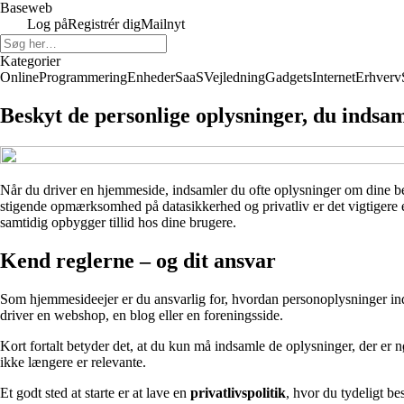
Baseweb
Log på
Registrér dig
Mailnyt
Kategorier
Online
Programmering
Enheder
SaaS
Vejledning
Gadgets
Internet
Erhverv
Beskyt de personlige oplysninger, du indsa
Når du driver en hjemmeside, indsamler du ofte oplysninger om dine be
stigende opmærksomhed på datasikkerhed og privatliv er det vigtigere e
samtidig opbygger tillid hos dine brugere.
Kend reglerne – og dit ansvar
Som hjemmesideejer er du ansvarlig for, hvordan personoplysninger i
driver en webshop, en blog eller en foreningsside.
Kort fortalt betyder det, at du kun må indsamle de oplysninger, der er n
ikke længere er relevante.
Et godt sted at starte er at lave en
privatlivspolitik
, hvor du tydeligt be