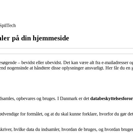
Spil
Tech
mler på din hjemmeside
søgende – bevidst eller ubevidst. Det kan være alt fra e-mailadresser 
nd nogensinde at håndtere disse oplysninger ansvarligt. Her får du en g
ndsamles, opbevares og bruges. I Danmark er det
databeskyttelsesfor
ødvendige for formålet, og at du skal kunne forklare, hvorfor du gør det.
skriver, hvilke data du indsamler, hvordan de bruges, og hvordan brugerne