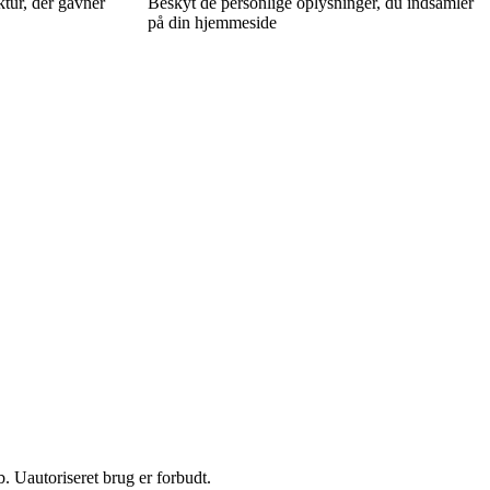
tur, der gavner
Beskyt de personlige oplysninger, du indsamler
på din hjemmeside
 Uautoriseret brug er forbudt.