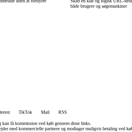
meside uden at forstyrre
Skab en klar og logisk URL-struk
både brugere og søgemaskiner
terest
TikTok
Mail
RSS
, og kan få kommission ved køb gennem disse links.
jder med kommercielle partnere og modtager muligvis betaling ved køb.