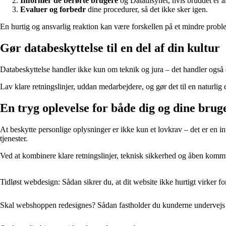
Informer de berørte brugere
og Datatilsynet, hvis bruddet er al
Evaluer og forbedr
dine procedurer, så det ikke sker igen.
En hurtig og ansvarlig reaktion kan være forskellen på et mindre problem
Gør databeskyttelse til en del af din kultur
Databeskyttelse handler ikke kun om teknik og jura – det handler også om
Lav klare retningslinjer, uddan medarbejdere, og gør det til en naturlig d
En tryg oplevelse for både dig og dine brug
At beskytte personlige oplysninger er ikke kun et lovkrav – det er en inv
tjenester.
Ved at kombinere klare retningslinjer, teknisk sikkerhed og åben kommu
Tidløst webdesign: Sådan sikrer du, at dit website ikke hurtigt virker f
Skal webshoppen redesignes? Sådan fastholder du kunderne undervejs