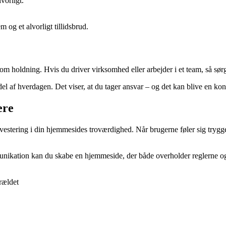
vorligt.
 og et alvorligt tillidsbrud.
 holdning. Hvis du driver virksomhed eller arbejder i et team, så sørg f
el af hverdagen. Det viser, at du tager ansvar – og det kan blive en konku
ere
estering i din hjemmesides troværdighed. Når brugerne føler sig trygge, e
nikation kan du skabe en hjemmeside, der både overholder reglerne og r
orældet