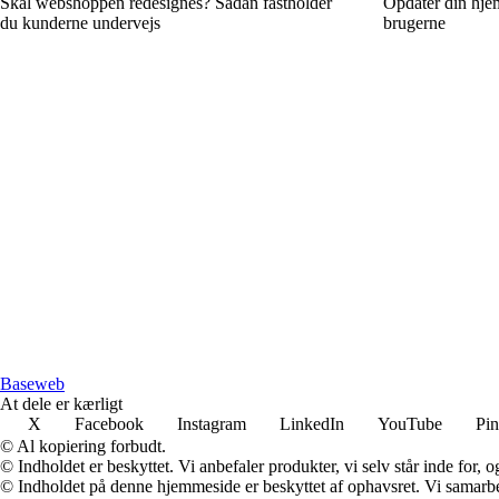
Skal webshoppen redesignes? Sådan fastholder
Opdater din hjem
du kunderne undervejs
brugerne
Baseweb
At dele er kærligt
X
Facebook
Instagram
LinkedIn
YouTube
Pin
© Al kopiering forbudt.
© Indholdet er beskyttet. Vi anbefaler produkter, vi selv står inde for
© Indholdet på denne hjemmeside er beskyttet af ophavsret. Vi samarbe