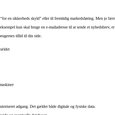
or en sikkerheds skyld” eller til fremtidig markedsføring. Men jo færre
eksempel kun skal bruge en e-mailadresse til at sende et nyhedsbrev, er
gernes tillid til din side.
orældet
emaskiner
toriseret adgang. Det gælder både digitale og fysiske data.