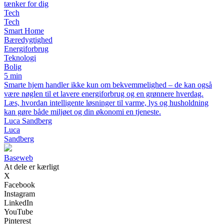
tænker for dig
Tech
Tech
Smart Home
Bæredygtighed
Energiforbrug
Teknologi
Bolig
5 min
Smarte hjem handler ikke kun om bekvemmelighed – de kan også
være nøglen til et lavere energiforbrug og en grønnere hverdag.
Læs, hvordan intelligente løsninger til varme, lys og husholdning
kan gøre både miljøet og din økonomi en tjeneste.
Luca Sandberg
Luca
Sandberg
Baseweb
At dele er kærligt
X
Facebook
Instagram
LinkedIn
YouTube
Pinterest