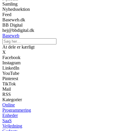
Samling
Nyhedssektion
Feed
Baseweb.dk
BB Digital
hej@bbdigital.dk
Baseweb
At dele er kærligt
X
Facebook
Instagram
LinkedIn
YouTube
Pinterest
TikTok
Mail
RSS
Kategorier
Online
Programmering
Enheder
SaaS
Vejledning